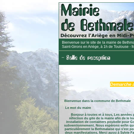
Bienvenue sur le site de la mairie de Bethm
Saint-Girons en Ariège, à 1h de Toulouse - 
Demarche 
Bienvenue dans la commune de Bethmale
Le mot du maire
Bonjour à toutes et à tous, Les années 
réfection du gite de la mairie afin de le 
installation de containers poubelle pour Go
subventionnement. Nous espérons enfin que le
particulièrement la Bethmalaise qui s'est po
deux manifestations. Merci aussi à Sylvie 